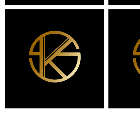
ここに説明文が表示されます。ここ
ここに説明文が表示されます。ここ
ここに説
ここに説
に説明文が表示されます。ここに説
に説明文が表示されます。ここに説
されます
されます
明文が表示されます。
明文が表示されます。
ここに説
ここに説
ここに説明文が表示されます。ここ
ここに説明文が表示されます。ここ
に説明文が表示されます。
に説明文が表示されます。
ここに説明文が表示されます。ここ
ここに説明文が表示されます。ここ
ここに説
ここに説
に説明文が表示されます。ここに説
に説明文が表示されます。ここに説
に説明文
に説明文
明文が表示されます。
明文が表示されます。
明文が表
明文が表