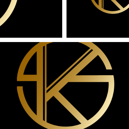
ます。ここに説明文が表示
ます。ここに説明文が表示
ここに説明文が表示されま
ここに説明文が表示されま
に説明文が表示されます。
に説明文が表示されます。
ます。
ます。
明文が表示されます。
明文が表示されます。
ここに説明文が表示されま
ここに説明文が表示されま
に説明文が表示されます。
に説明文が表示されます。